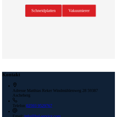
Schneidplatten
Vakuumierer
Kontakt
Adresse
Matthias Reker Windmühlenweg 28 59387
Ascheberg
Telefon
02593 9529767
Email:
info@hsf-service.com